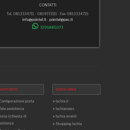
CONTATTI
Tel. 0813334711 - 0814972111 - Fax 0813334715
info@pointel.it
-
pointel@pec.it
3296885973
SUPPORTO
QUICK LINKS
Configurazione posta
Ischia.it
Tele assistenza
Ischianews
Invia richiesta di
Ischia eventi
sistenza
Shopping Ischia