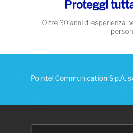
Proteggi tutta
Oltre 30 anni di esperienza nel
person
Pointel Communication S.p.A. sv