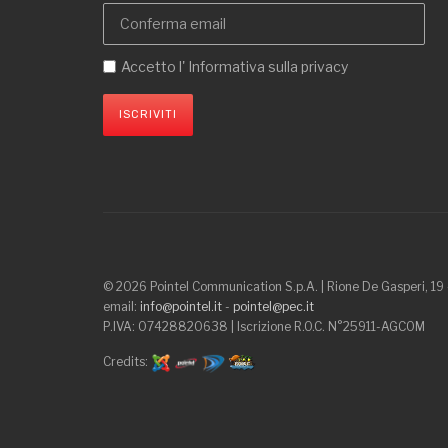
Accetto l'
Informativa sulla privacy
ISCRIVITI
© 2026 Pointel Communication S.p.A. | Rione De Gasperi, 1
email:
info@pointel.it
-
pointel@pec.it
P.IVA: 07428820638 | Iscrizione R.O.C. N°25911-AGCOM
Credits: