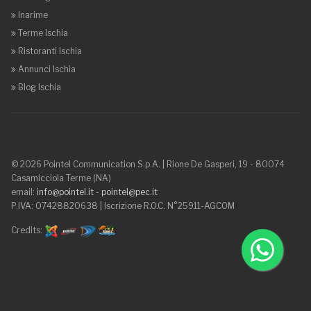
Inarime
Terme Ischia
Ristoranti Ischia
Annunci Ischia
Blog Ischia
© 2026 Pointel Communication S.p.A. | Rione De Gasperi, 19 - 80074
Casamicciola Terme
(NA)
email:
info@pointel.it
-
pointel@pec.it
P.IVA: 07428820638 | Iscrizione R.O.C. N°25911-AGCOM
Credits: